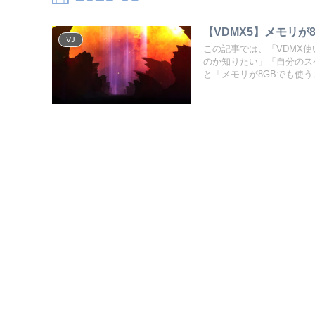
【VDMX5】メモリが
VJ
この記事では、「VDMX
のか知りたい」「自分のス
と「メモリが8GBでも使